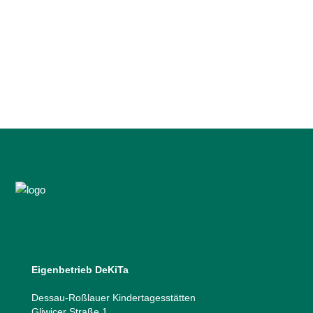
Geschäftspartnern fröhliche, erholsame
Osterfeiertage, sonnige
Frühlingsmomente und viele kleine
Augenblicke zum Durchatmen. ...
04 April, 2026
Eigenbetrieb DeKiTa
Dessau-Roßlauer Kindertagesstätten
Gliwicer Straße 1