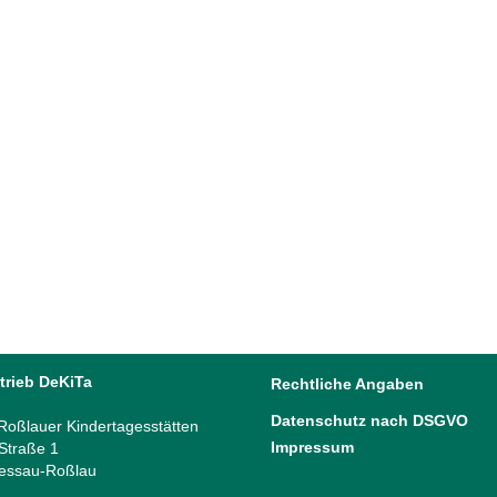
Mit DeK
Mit DeKiT
Kinder- u
04 Juni, 
trieb DeKiTa
Rechtliche Angaben
Datenschutz nach DSGVO
oßlauer Kindertagesstätten
Impressum
 Straße 1
essau-Roßlau