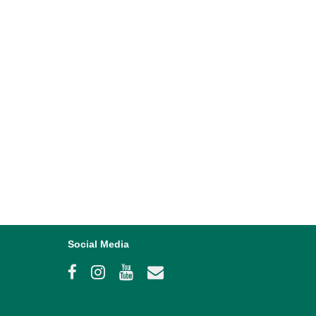
iTa bunt durch das Jahr
a bunt durch das Jahr - Unser großes
nd Familienfest 2024 im Stadtpark Dessau...
2024
Social Media