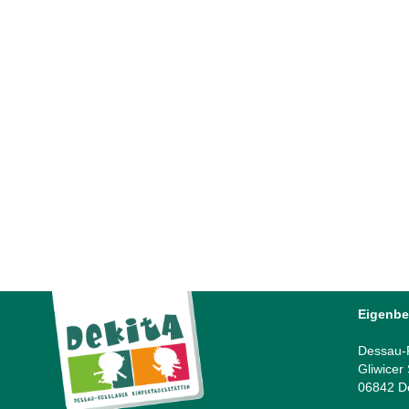
Eigenbe
Dessau-R
Gliwicer
06842 D