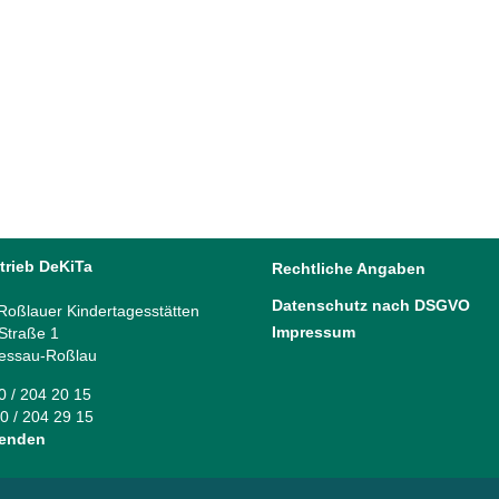
Tag 3 unserer DeKiTa Geburtstagswochen
Überras
Tag 3 startete für alle Kinder in der Kita „Sausewind“
Tag 2 un
mit einem liebevoll geschmückten Außenareal und
Dienstag,
einem leckeren Pfannkuchenfrühstück. Ausgelassene
Vormittag
Partystimmung am Nachmittag zeigte sich...
„Märchenl
08 Juni, 2026
04 Juni, 
trieb DeKiTa
Rechtliche Angaben
Datenschutz nach DSGVO
oßlauer Kindertagesstätten
Impressum
 Straße 1
essau-Roßlau
40 / 204 20 15
0 / 204 29 15
senden