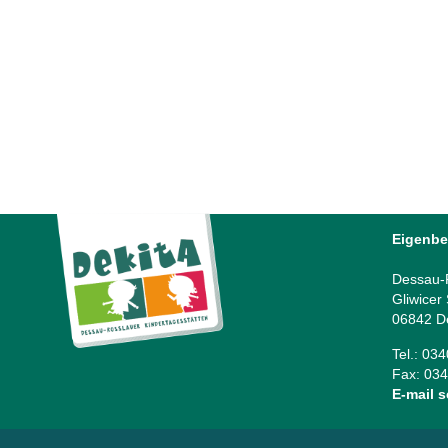
Familienfest in der Kita „Luisenkinder“
Tag 6 | Familienfest in der Kita „Luisenkinder“ | Das
diesjährige Sommerfest in der Kita „Luisenkinder“, am
Donnerstag, den 11. Juni 2026, bot den Anlass...
12 Juni, 2026
Eigenbe
Dessau-R
Gliwicer
06842 D
Tel.: 03
Fax: 034
E-mail 