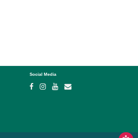
chung in der Kita „Märchenland“
serer DeKiTa Geburtstagswochen | Am
 den 02.06.2026, bot sich in den
sstunden für die Kinder der Kita
and“ im Außengelände ein lustiges...
2026
Social Media