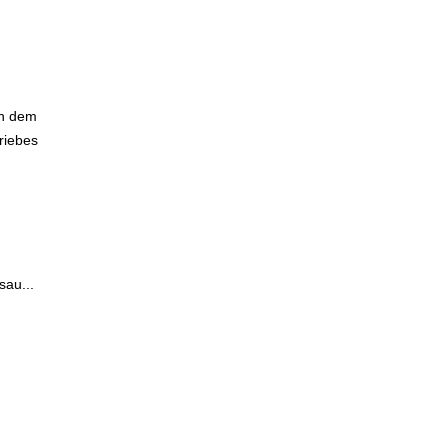
ch dem
riebes
sau...