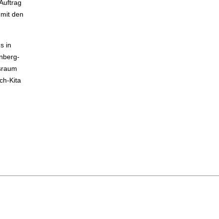
Auftrag
 mit den
s in
nberg-
gsraum
ch-Kita