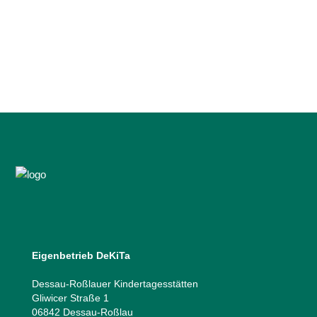
ein Aktionstag, der Kindern und
Jugendlichen die Möglichkeit gibt, Berufe
kennenzulernen,...
27 April, 2026
Eigenbetrieb DeKiTa
Dessau-Roßlauer Kindertagesstätten
Gliwicer Straße 1
06842 Dessau-Roßlau