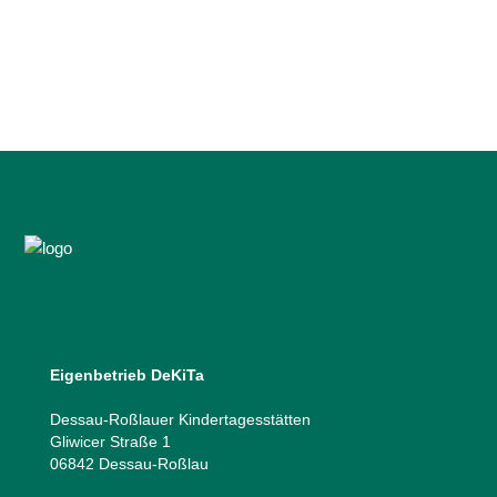
gehen weiter. Mit Tanz und Musik startete
der Hort „Kreuzberge” anlässlich des...
05 Juni, 2025
Eigenbetrieb DeKiTa
Dessau-Roßlauer Kindertagesstätten
Gliwicer Straße 1
06842 Dessau-Roßlau