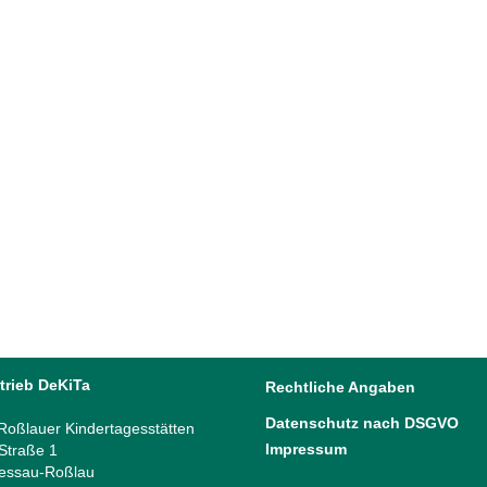
trieb DeKiTa
Rechtliche Angaben
Datenschutz nach DSGVO
oßlauer Kindertagesstätten
Impressum
 Straße 1
essau-Roßlau