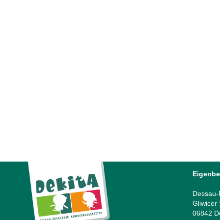
30. Verleihung »Umweltpreis Sachsen-
Anhalt«
Am Freitag, den 19. Juni 2026, wurde zum 30. Mal
der renommierte »Umweltpreis Sachsen-Anhalt« an
Akteure mit herausragenden Umwelt-Projekten im
Land Sachsen-Anhalt verliehen. Dazu lud...
25 Juni, 2026
Eigenbe
Dessau-R
Gliwicer
06842 D