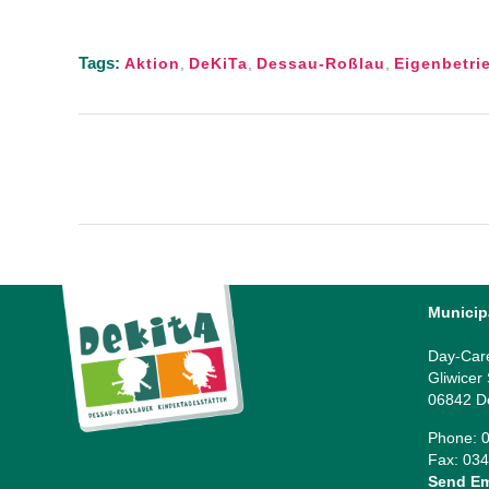
Tags:
Aktion
,
DeKiTa
,
Dessau-Roßlau
,
Eigenbetri
Municip
Day-Car
Gliwicer
06842 D
Phone: 0
Fax: 034
Send Em