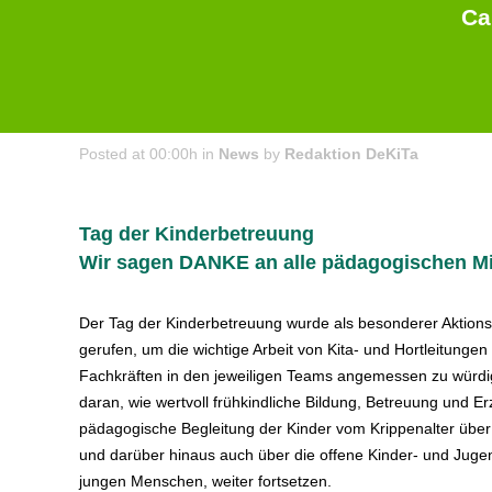
Ca
11 May
Tag der Kinderbetreuung 2026
Posted at 00:00h
in
News
by
Redaktion DeKiTa
Tag der Kinderbetreuung
Wir sagen DANKE an alle pädagogischen Mi
Der Tag der Kinderbetreuung wurde als besonderer Aktions
gerufen, um die wichtige Arbeit von Kita- und Hortleitunge
Fachkräften in den jeweiligen Teams angemessen zu würdig
daran, wie wertvoll frühkindliche Bildung, Betreuung und Er
pädagogische Begleitung der Kinder vom Krippenalter über 
und darüber hinaus auch über die offene Kinder- und Jugenda
jungen Menschen, weiter fortsetzen.