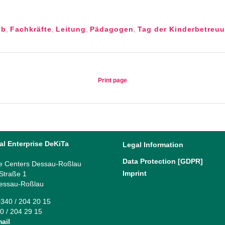
eb
,
Fachkräfte
,
Leitung
,
Pädagogen
,
Tag der Kinderbetreu
Print page
al Enterprise DeKiTa
Legal Information
Data Protection [GDPR]
e Centers Dessau-Roßlau
Imprint
 Straße 1
essau-Roßlau
340 / 204 20 15
0 / 204 29 15
ail