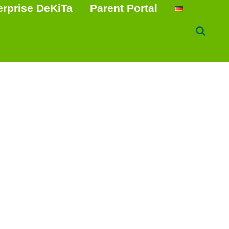
erprise DeKiTa
Parent Portal