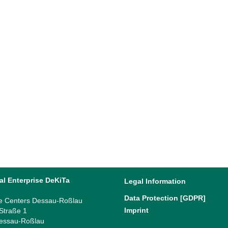
al Enterprise DeKiTa
Legal Information
Data Protection [GDPR]
e Centers Dessau-Roßlau
Imprint
 Straße 1
essau-Roßlau