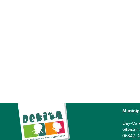
DeKiTa feiert „Geburtstag” – Tag 6
Tag 6 für unsere Familienfeste in der Kita
„Kinderland”, Kita „Bremer Stadtmusikanten” und Kita
„Am Georgengarten” Bei nahezu sommerlichen
Temperaturen startete die Kindertagesstätte
„Kinderland” mit einem...
13 June, 2025
Municip
Day-Car
Gliwicer
06842 D