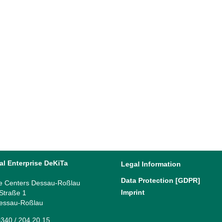
al Enterprise DeKiTa
Legal Information
Data Protection [GDPR]
e Centers Dessau-Roßlau
Imprint
 Straße 1
essau-Roßlau
340 / 204 20 15