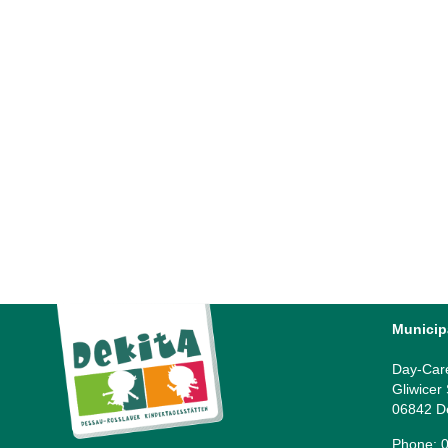
Zukunftstag in der Kita „Nesthäkchen“
Am 23. April 2026 fand erneut der bundesweite »Girls’
& Boys’ Day« statt – ein Aktionstag, der Kindern und
Jugendlichen die Möglichkeit gibt, Berufe
kennenzulernen,...
27 April, 2026
Municip
Day-Car
Gliwicer
06842 D
Phone: 0