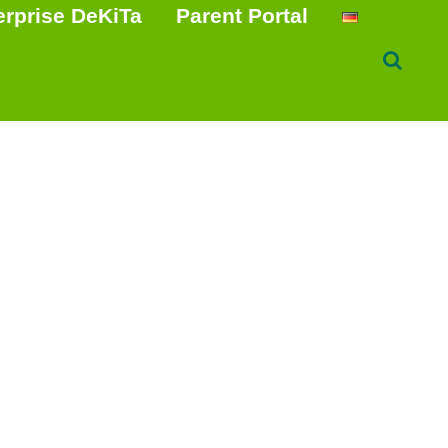
erprise DeKiTa
Parent Portal