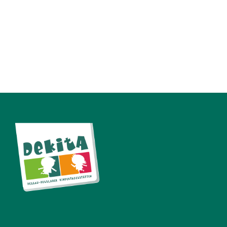
„Kinderland“ Bereits im Jahr 2019
wurden, in Kooperation mit dem Grone
Bildungszentrum Dessau-Roßlau, mit
dem...
13 September, 2023