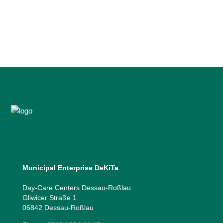
in Kooperation mit dem »Offenen Kanal
Dessau« | KAMERA AN – FILM AB…...
21 October, 2024
Municipal Enterprise DeKiTa
Day-Care Centers Dessau-Roßlau
Gliwicer Straße 1
06842 Dessau-Roßlau