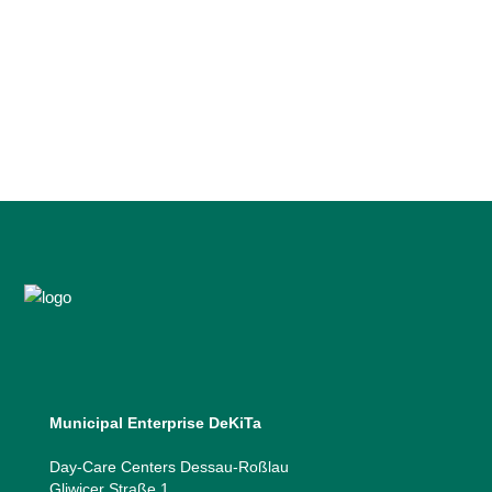
„Kinderland“ Bereits im Jahr 2019
wurden, in Kooperation mit dem Grone
Bildungszentrum Dessau-Roßlau, mit
dem...
13 September, 2023
Municipal Enterprise DeKiTa
Day-Care Centers Dessau-Roßlau
Gliwicer Straße 1