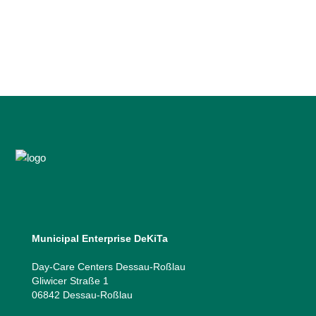
Interessen zu entdecken und viele
interessante Berufe kennenzulernen....
24 April, 2026
Municipal Enterprise DeKiTa
Day-Care Centers Dessau-Roßlau
Gliwicer Straße 1
06842 Dessau-Roßlau