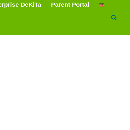
erprise DeKiTa
Parent Portal