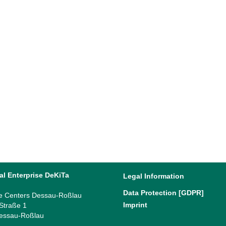
»Woche(n) der Nachhaltigkeit« in Dessau-
Roßlau
Nachhaltigkeit lohnt sich! Auf den Spuren der
„Nestwichtel“ - Ein Gemeinschaftsprojekt der DeKiTa
Kindertagesstätten Kita „Nesthäkchen“ und Hort
„Waldwichtel“ im Rahmen der »Woche(n) der
Nachhaltigkeit«...
25 September, 2024
al Enterprise DeKiTa
Legal Information
Data Protection [GDPR]
e Centers Dessau-Roßlau
Imprint
 Straße 1
essau-Roßlau