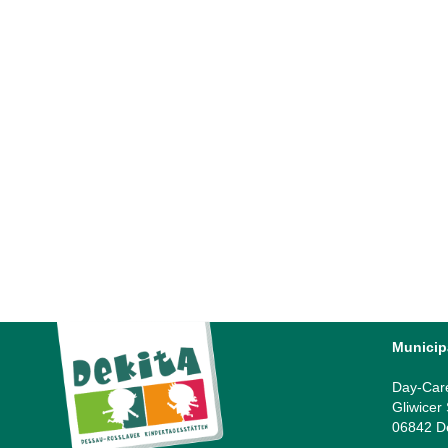
Neuer Spielplatz im Ortsteil Roßlau
Spielplatz im Ortsteil Roßlau Die Neugestaltung des
Spielplatzes an der Ecke „Porsestraße /
Poetschstraße” ist abgeschlossen....
14 December, 2024
Municip
Day-Car
Gliwicer
06842 D