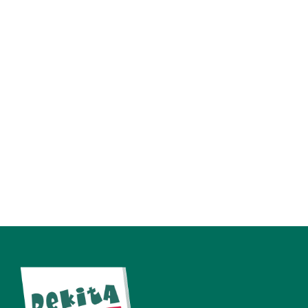
Neue DeKiTa Facebook-Seite
Neue DeKiTa Facebook-Seite - JETZT
NEU VERBINDEN! Auf unserem neuen
DeKiTa Facebook-Portal werden wir
parallel zu unserer neuen Internetseite
alle Follower wie gewohnt auch
zukünftig...
27 November, 2025