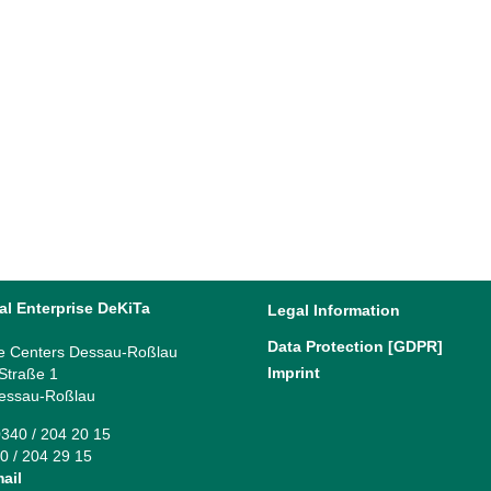
al Enterprise DeKiTa
Legal Information
Data Protection [GDPR]
e Centers Dessau-Roßlau
Imprint
 Straße 1
essau-Roßlau
340 / 204 20 15
0 / 204 29 15
ail