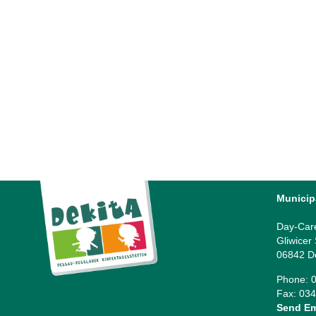
Mit „DeKiTa“ bunt durch das Jahr
Mit DeKiTa bunt durch das Jahr - Unser großes
Kinder- und Familienfest 2024 im Stadtpark Dessau...
04 June, 2024
Municip
Day-Car
Gliwicer
06842 D
Phone: 0
Fax: 034
Send Em