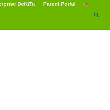
erprise DeKiTa
Parent Portal