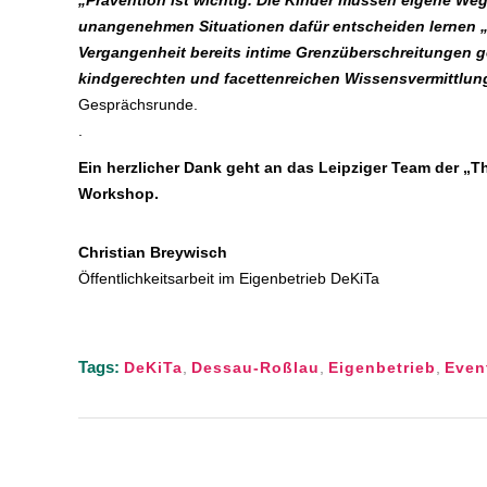
„Prävention ist wichtig. Die Kinder müssen eigene Wege
unangenehmen Situationen dafür entscheiden lernen „N
Vergangenheit bereits intime Grenzüberschreitungen 
kindgerechten und facettenreichen Wissensvermittlung
Gesprächsrunde.
.
Ein herzlicher Dank geht an das Leipziger Team der „
Workshop.
Christian Breywisch
Öffentlichkeitsarbeit im Eigenbetrieb DeKiTa
Tags:
DeKiTa
,
Dessau-Roßlau
,
Eigenbetrieb
,
Even