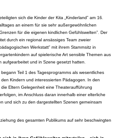
eiligten sich die Kinder der Kita „Kinderland” am 16.
lltages an einem für sie sehr außergewöhnlichen
renzen für die eigenen kindlichen Gefühlswelten”. Der
et durch ein regional ansässiges Team zweier
ädagogischen Werkstatt” mit ihrem Stammsitz in
rgartenkindern auf spielerische Art sensible Themen aus
 aufgearbeitet und in Szene gesetzt hatten.
n begann Teil 1 des Tagesprogramms als wesentliches
en Kindern und interessierten Pädagogen. In den
die Eltern Gelegenheit eine Theateraufführung
folgen, im Anschluss daran innerhalb einer elterliche
en und sich zu den dargestellten Szenen gemeinsam
nbeziehung des gesamten Publikums auf sehr beschwingten