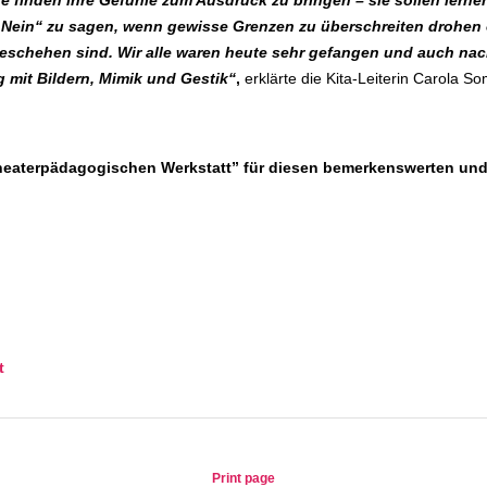
 finden ihre Gefühle zum Ausdruck zu bringen – sie sollen lernen 
ein“ zu sagen, wenn gewisse Grenzen zu überschreiten drohen od
geschehen sind.
Wir alle waren heute sehr gefangen und auch nach
 mit Bildern, Mimik und Gestik“
,
erklärte die Kita-Leiterin Carola 
Theaterpädagogischen Werkstatt” für diesen bemerkenswerten und
t
Print page