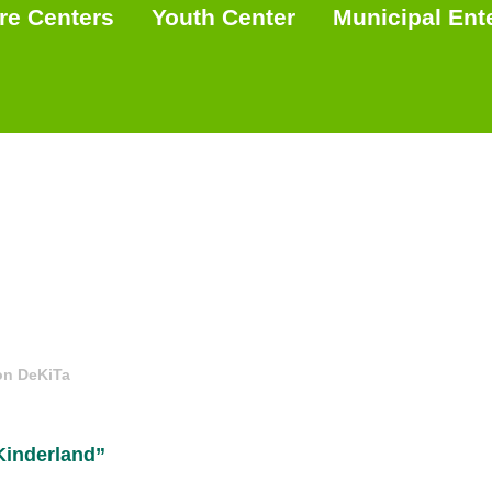
re Centers
Youth Center
Municipal Ent
on DeKiTa
Kinderland”