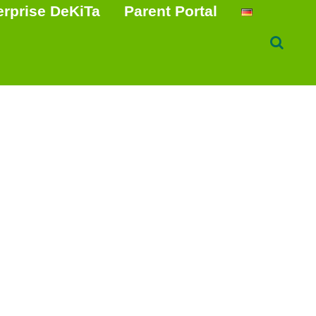
erprise DeKiTa
Parent Portal