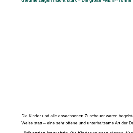
Gefühle zeigen macht stark – Die große »NEIN«-Tonne
Die Kinder und alle erwachsenen Zuschauer waren begeiste
Weise statt – eine sehr offene und unterhaltsame Art der Da