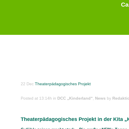
Ca
22 Dec
Theaterpädagogisches Projekt
Posted at 13:14h
in
DCC „Kinderland“
,
News
by
Redakti
Theaterpädagogisches Projekt in der Kita „