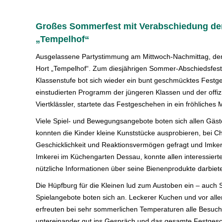
Großes Sommerfest mit Verabschiedung der
„Tempelhof“
Ausgelassene Partystimmung am Mittwoch-Nachmittag, den 
Hort „Tempelhof“. Zum diesjährigen Sommer-Abschiedsfest
Klassenstufe bot sich wieder ein bunt geschmücktes Festg
einstudierten Programm der jüngeren Klassen und der offiz
Viertklässler, startete das Festgeschehen in ein fröhliches 
Viele Spiel- und Bewegungsangebote boten sich allen Gästen
konnten die Kinder kleine Kunststücke ausprobieren, bei C
Geschicklichkeit und Reaktionsvermögen gefragt und Imker 
Imkerei im Küchengarten Dessau, konnte allen interessier
nützliche Informationen über seine Bienenprodukte darbiet
Die Hüpfburg für die Kleinen lud zum Austoben ein – auch
Spielangebote boten sich an. Leckerer Kuchen und vor all
erfreuten bei sehr sommerlichen Temperaturen alle Besuc
untereinander gut ins Gespräch und das gesamte Festgesch