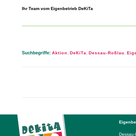
Ihr Team vom Eigenbetrieb DeKiTa
Suchbegriffe:
Aktion
,
DeKiTa
,
Dessau-Roßlau
,
Eig
Eigenbe
Dessau-R