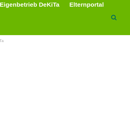
Eigenbetrieb DeKiTa
Elternportal
Ta