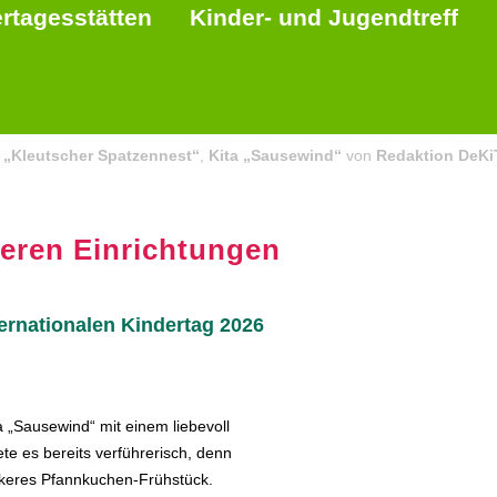
rtagesstätten
Kinder- und Jugendtreff
a „Kleutscher Spatzennest“
,
Kita „Sausewind“
von
Redaktion DeKi
seren Einrichtungen
rnationalen Kindertag 2026
ta „Sausewind“ mit einem liebevoll
e es bereits verführerisch, denn
eckeres Pfannkuchen-Frühstück.