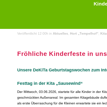
Kinde
08 Juni
Tag 3 unserer DeKiTa Geburtstagswochen
Veröffentlicht 12:00h
in
Aktuelles
,
Hort „Tempelhof“
,
Kit
Fröhliche Kinderfeste in un
Unsere DeKiTa Geburtstagswochen zum Inte
Festtag in der Kita „Sausewind“
Der Mittwoch, 03.06.2026, startete für alle Kinder in der Ki
geschmückten Außenareal. Im gesamten Kitagebäude duftet
als erste Überraschung für die Kleinen erwartete sie ein l