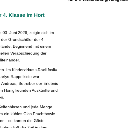
 4. Klasse im Hort
03. Juni 2026, zeigte sich im
 der Grundschüler der 4.
elände. Beginnend mit einem
iellen Verabschiedung der
Miteinander.
. Im Kinderzirkus »Raxli faxli«
harlys-Rappelkiste war
Andreas, Betreiber der Erlebnis-
ten Honigfreunden Auskünfte und
en.
 Seifenblasen und jede Menge
em ein kühles Glas Fruchtbowle
her – so kamen die Gäste
ehen ließ die Zeit in dem