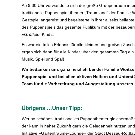
Ab 9:30 Uhr verwandelte sich der große Gruppenraum in e
traditionelle Puppenspiel-theater „Traumland“ der Familie
Gastspiel angereist und begeisterte in ihrer allseits belie
des Puppenspiels das gesamte Publikum mit der bezauber
»
Grüffelo
–
Kind«.
Es war ein tolles Erlebnis für alle kleinen und großen Zus
ergab sich dann für alle Kinder über den gesamten Tag ein
Musik, Spiel und Spaß.
Wir bedanken uns ganz herzlich bei der Familie Woits
Puppenspiel und bei allen aktiven Helfern und Unters
Team für die Vorbereitung und Ausgestaltung unseres 
Übrigens …Unser Tipp:
Wer so schönes, traditionelles Puppentheater gleichermaße
der kann in naher Zukunft gern die Gelegenheit nutzen un
Initiative »Gartenträume-Lounge« der Stadt Dessau-Roßla