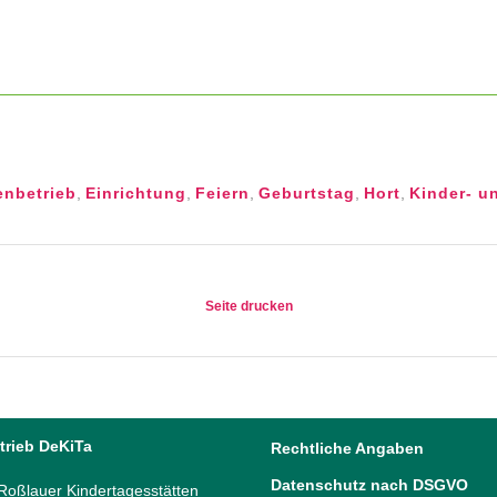
enbetrieb
,
Einrichtung
,
Feiern
,
Geburtstag
,
Hort
,
Kinder- u
Seite drucken
trieb DeKiTa
Rechtliche Angaben
Datenschutz nach DSGVO
oßlauer Kindertagesstätten