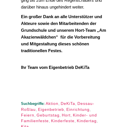
ging bis zum Ende des Regenschauers und
darüber hinaus ungehindert weiter.
Ein großer Dank an alle Unterstützer und
Akteure sowie den Mitarbeitenden der
Grundschule und unserem Hort-Team „Am
Akazienwäldchen“ für die Vorbereitung
und Mitgestaltung dieses schönen
traditionellen Festes.
Ihr Team vom Eigenbetrieb DeKiTa
Aktion
,
DeKiTa
,
Dessau-
Suchbegriffe:
Roßlau
,
Eigenbetrieb
,
Einrichtung
,
Feiern
,
Geburtstag
,
Hort
,
Kinder- und
Familienfeste
,
Kinderfeste
,
Kindertag
,
Kita