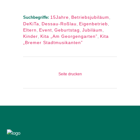
15Jahre
,
Betriebsjubiläum
,
Suchbegriffe:
DeKiTa
,
Dessau-Roßlau
,
Eigenbetrieb
,
Eltern
,
Event
,
Geburtstag
,
Jubiläum
,
Kinder
,
Kita „Am Georgengarten”
,
Kita
„Bremer Stadtmusikanten”
Seite drucken