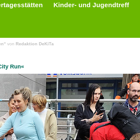
rtagesstätten
Kinder- und Jugendtreff
en“
von
Redaktion DeKiTa
City Run«