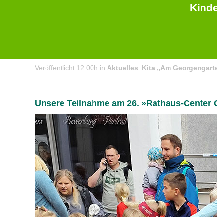
Kinde
27 Aug.
Rathaus-Center City Run 2025
Veröffentlicht 12:00h
in
Aktuelles
,
Kita „Am Georgengart
Unsere Teilnahme am 26. »Rathaus-Center 