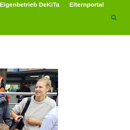
Eigenbetrieb DeKiTa
Elternportal