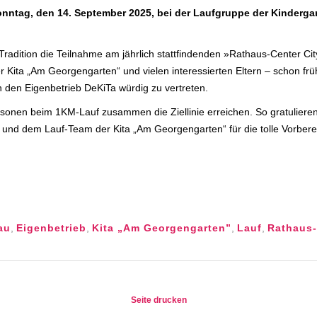
onntag, den 14. September 2025, bei der Laufgruppe der Kinderga
ger Tradition die Teilnahme am jährlich stattfindenden »Rathaus-Center C
r Kita „Am Georgengarten“ und vielen interessierten Eltern – schon f
h den Eigenbetrieb DeKiTa würdig zu vertreten.
sonen beim 1KM-Lauf zusammen die Ziellinie erreichen. So gratulieren
n und dem Lauf-Team der Kita „Am Georgengarten“ für die tolle Vorbere
au
,
Eigenbetrieb
,
Kita „Am Georgengarten”
,
Lauf
,
Rathaus-
Seite drucken