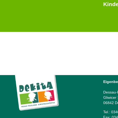
Kinde
Eigenbe
Dessau-R
Gliwicer
06842 D
Tel.: 03
Fax: 034