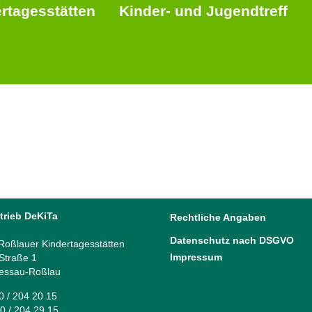
rtagesstätten
Kinder- und Jugendtreff
trieb DeKiTa
Rechtliche Angaben
Datenschutz nach DSGVO
oßlauer Kindertagesstätten
Impressum
 Straße 1
essau-Roßlau
40 / 204 20 15
0 / 204 29 15