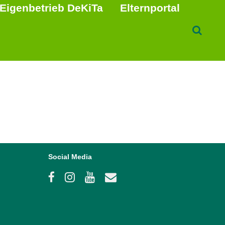
Eigenbetrieb DeKiTa
Elternportal
Social Media