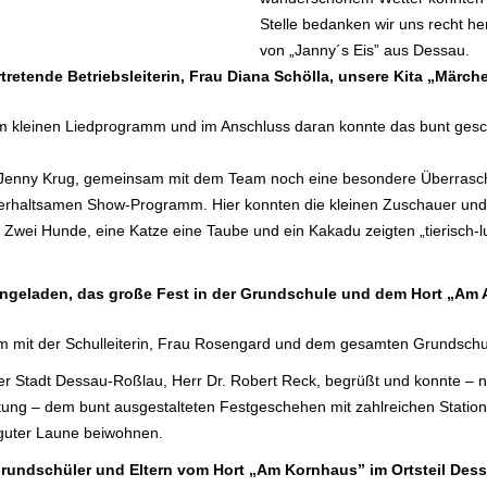
Stelle bedanken wir uns recht he
von „Janny´s Eis” aus Dessau.
tretende Betriebsleiterin, Frau Diana Schölla, unsere Kita „Märch
inem kleinen Liedprogramm und im Anschluss daran konnte das bunt ge
au Jenny Krug, gemeinsam mit dem Team noch eine besondere Überraschu
terhaltsamen Show-Programm. Hier konnten die kleinen Zuschauer und
Zwei Hunde, eine Katze eine Taube und ein Kakadu zeigten „tierisch-l
 eingeladen, das große Fest in der Grundschule und dem Hort „A
sam mit der Schulleiterin, Frau Rosengard und dem gesamten Grundschul
 Stadt Dessau-Roßlau, Herr Dr. Robert Reck, begrüßt und konnte – neb
ung – dem bunt ausgestalteten Festgeschehen mit zahlreichen Statione
 guter Laune beiwohnen.
Grundschüler und Eltern vom Hort „Am Kornhaus” im Ortsteil Dess