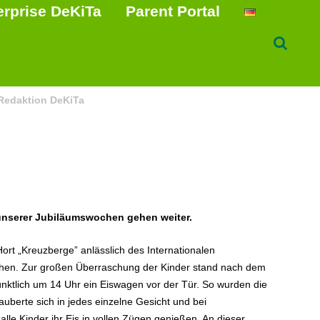
erprise DeKiTa
Parent Portal
Redaktion DeKiTa
unserer Jubiläumswochen gehen weiter.
Hort „Kreuzberge” anlässlich des Internationalen
chen. Zur großen Überraschung der Kinder stand nach dem
ktlich um 14 Uhr ein Eiswagen vor der Tür. So wurden die
uberte sich in jedes einzelne Gesicht und bei
le Kinder ihr Eis in vollen Zügen genießen. An dieser