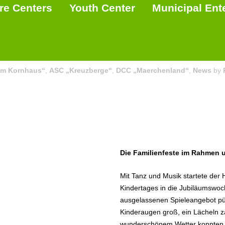
re Centers
Youth Center
Municipal Ent
m Kornhaus“
,
ASC „Kreuzberge“
,
DCC „Maerchenland“
,
News
by
Die Familienfeste im Rahmen 
Mit Tanz und Musik startete der 
Kindertages in die Jubiläumswo
ausgelassenen Spieleangebot pün
Kinderaugen groß, ein Lächeln za
wunderschönem Wetter konnten al