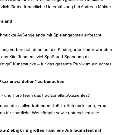
rzlich für die freundliche Unterstützung bei Andreas Mülder
enland”.
schmückte Außengelände mit Spielangeboten erforscht
ng vorbereitet, denn auf die Kindergartenkinder warteten
 das Kita-Team mit viel Spaß und Spannung die
ustige” Kunststücke – für das gesamte Publikum ein echtes
m Akazienwäldchen” zu besuchen.
- und Hort-Team das traditionelle „Akazienfest”.
en der stellvertretenden DeKiTa-Betriebsleiterin, Frau
n für sportliche Wettkämpfe sowie unterschiedliche
au-Ziebigk ihr großes Familien-Jubiläumsfest mit