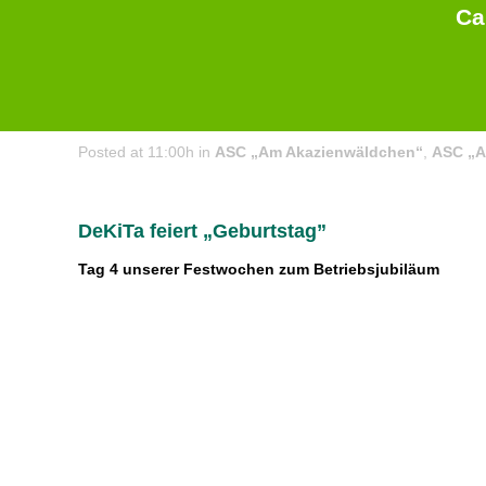
Ca
05 Jun
DeKiTa feiert „Geburtstag” – Tag 4
Posted at 11:00h
in
ASC „Am Akazienwäldchen“
,
ASC „A
DeKiTa feiert „Geburtstag”
Tag 4 unserer Festwochen zum Betriebsjubiläum