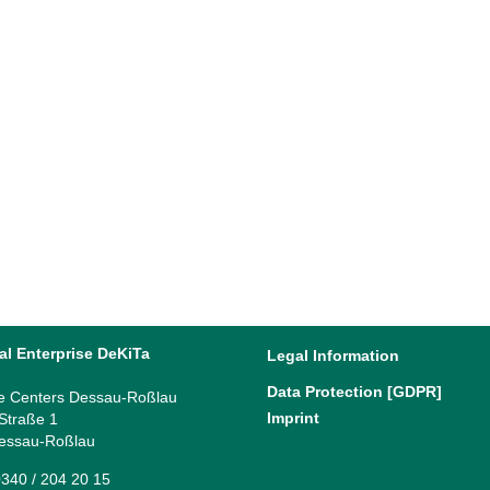
al Enterprise DeKiTa
Legal Information
Data Protection [GDPR]
e Centers Dessau-Roßlau
Imprint
 Straße 1
essau-Roßlau
340 / 204 20 15