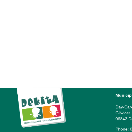
»ALLES IM KASTEN« im Hort „Kreuzberge“
»ALLES IM KASTEN« im Hort „Kreuzberge“ Ein
digitales Ferienprojekt in Kooperation mit dem
»Offenen Kanal Dessau« | KAMERA AN – FILM
AB…...
21 October, 2024
Municip
Day-Car
Gliwicer
06842 D
Phone: 0