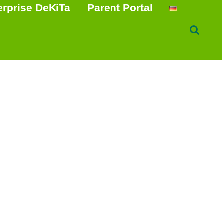
erprise DeKiTa
Parent Portal