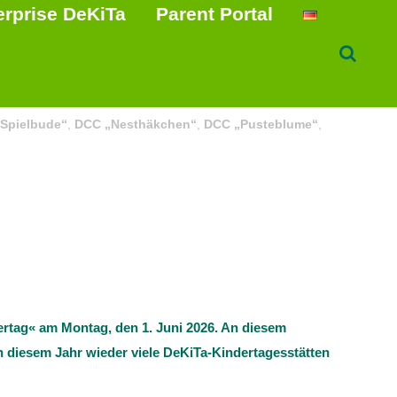
erprise DeKiTa
Parent Portal
 Spielbude“
,
DCC „Nesthäkchen“
,
DCC „Pusteblume“
,
ertag« am Montag, den 1. Juni 2026. An diesem
 diesem Jahr wieder viele DeKiTa-Kindertagesstätten