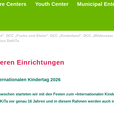
re Centers
Youth Center
Municipal Ent
chen 2026
el“
,
DCC „Fuchs und Elster“
,
DCC „Kinderland“
,
DCC „Mildenseer
ion DeKiTa
seren Einrichtungen
rnationalen Kindertag 2026
wochen starteten wir mit den Festen zum »Internationalen Kind
KiTa vor genau 16 Jahren und in diesem Rahmen werden auch in