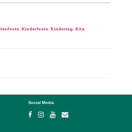
lienfeste
,
Kinderfeste
,
Kindertag
,
Kita
,
Social Media