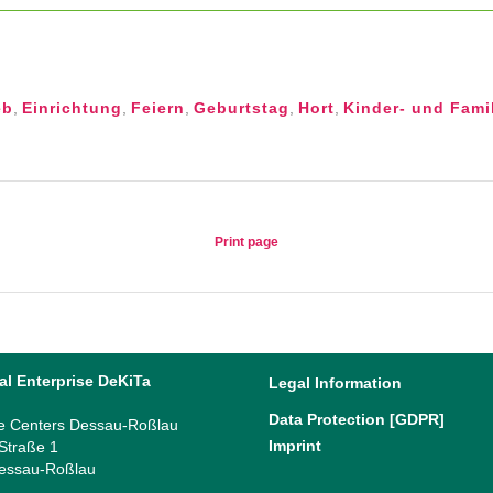
eb
,
Einrichtung
,
Feiern
,
Geburtstag
,
Hort
,
Kinder- und Fami
Print page
al Enterprise DeKiTa
Legal Information
Data Protection [GDPR]
e Centers Dessau-Roßlau
Imprint
 Straße 1
essau-Roßlau