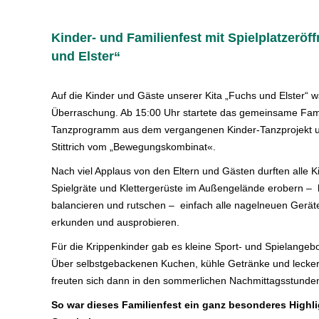
Kinder- und Familienfest mit Spielplatzeröf
und Elster“
Auf die Kinder und Gäste unserer Kita „Fuchs und Elster“ 
Überraschung. Ab 15:00 Uhr startete das gemeinsame Fami
Tanzprogramm aus dem vergangenen Kinder-Tanzprojekt un
Stittrich vom „Bewegungskombinat«.
Nach viel Applaus von den Eltern und Gästen durften alle Kin
Spielgräte und Klettergerüste im Außengelände erobern – k
balancieren und rutschen – einfach alle nagelneuen Gerä
erkunden und ausprobieren.
Für die Krippenkinder gab es kleine Sport- und Spielangebo
Über selbstgebackenen Kuchen, kühle Getränke und lecke
freuten sich dann in den sommerlichen Nachmittagsstunden
So war dieses Familienfest ein ganz besonderes Highl