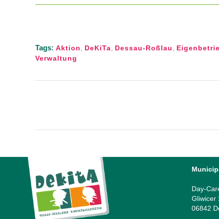
Tags:
Aktion
,
DeKiTa
,
Dessau-Roßlau
,
Eigenbetri
Verwaltung
Municip
Day-Car
Gliwicer
06842 D