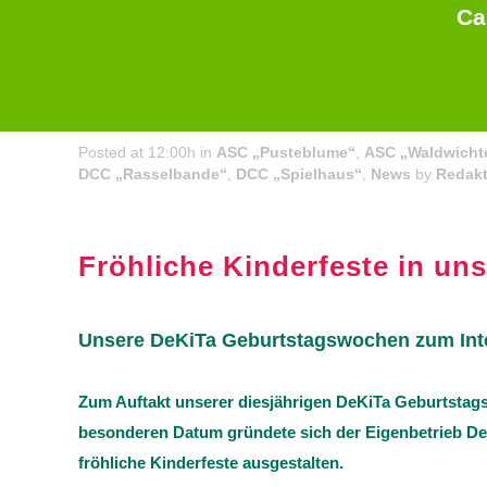
Ca
03 Jun
Kinderfeste im Rahmen der DeKiTa Geburtstagswo
Posted at 12:00h
in
ASC „Pusteblume“
,
ASC „Waldwicht
DCC „Rasselbande“
,
DCC „Spielhaus“
,
News
by
Redakt
Fröhliche Kinderfeste in un
Unsere DeKiTa Geburtstagswochen zum Inte
Zum Auftakt unserer diesjährigen DeKiTa Geburtstags
besonderen Datum gründete sich der Eigenbetrieb De
fröhliche Kinderfeste ausgestalten.