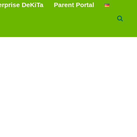
erprise DeKiTa
Parent Portal