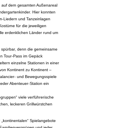
ion auf dem gesamten Außenareal
ndergartenkinder. Hier konnten
en-Liedern und Tanzeinlagen
Kostüme für die jeweiligen
lle erdenklichen Länder rund um
r spürbar, denn die gemeinsame
ten Tour-Pass im Gepäck
tern einzelne Stationen in einer
on Kontinent zu Kontinent –
Balancier- und Bewegungsspiele
jeder Abenteuer-Station ein
gruppen“ viele verführerische
chen, leckeren Grillwürstchen
„kontinentalen“ Spielangebote
 Familienvergnügen und jeder