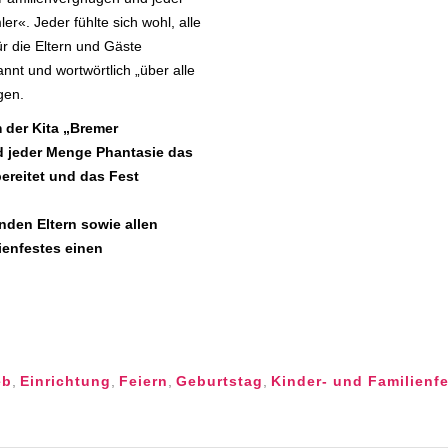
r«. Jeder fühlte sich wohl, alle
r die Eltern und Gäste
nnt und wortwörtlich „über alle
gen.
 der Kita „Bremer
nd jeder Menge Phantasie das
ereitet und das Fest
nden Eltern sowie allen
ienfestes einen
eb
,
Einrichtung
,
Feiern
,
Geburtstag
,
Kinder- und Familienf