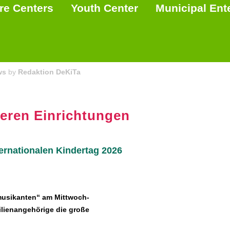
re Centers
Youth Center
Municipal Ent
ws
by
Redaktion DeKiTa
seren Einrichtungen
rnationalen Kindertag 2026
musikanten“ am Mittwoch-
ilienangehörige die große