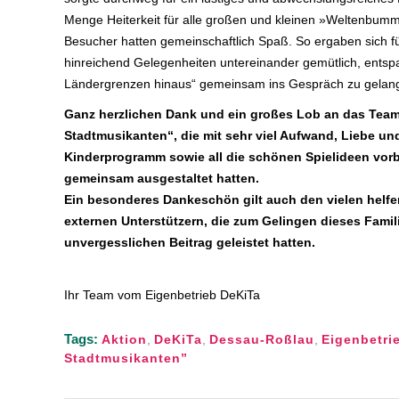
Menge Heiterkeit für alle großen und kleinen »Weltenbummle
Besucher hatten gemeinschaftlich Spaß. So ergaben sich fü
hinreichend Gelegenheiten untereinander gemütlich, entspa
Ländergrenzen hinaus“ gemeinsam ins Gespräch zu gelan
Ganz herzlichen Dank und ein großes Lob an das Team
Stadtmusikanten“, die mit sehr viel Aufwand, Liebe u
Kinderprogramm sowie all die schönen Spielideen vorb
gemeinsam ausgestaltet hatten.
Ein besonderes Dankeschön gilt auch den vielen helfe
externen Unterstützern, die zum Gelingen dieses Famil
unvergesslichen Beitrag geleistet hatten.
Ihr Team vom Eigenbetrieb DeKiTa
Tags:
Aktion
,
DeKiTa
,
Dessau-Roßlau
,
Eigenbetri
Stadtmusikanten”