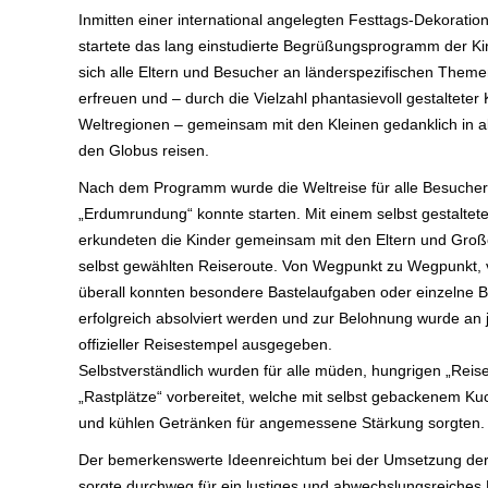
Inmitten einer international angelegten Festtags-Dekorat
startete das lang einstudierte Begrüßungsprogramm der Ki
sich alle Eltern und Besucher an länderspezifischen Them
erfreuen und – durch die Vielzahl phantasievoll gestalteter 
Weltregionen – gemeinsam mit den Kleinen gedanklich in a
den Globus reisen.
Nach dem Programm wurde die Weltreise für alle Besuche
„Erdumrundung“ konnte starten. Mit einem selbst gestalte
erkundeten die Kinder gemeinsam mit den Eltern und Großel
selbst gewählten Reiseroute. Von Wegpunkt zu Wegpunkt, v
überall konnten besondere Bastelaufgaben oder einzelne 
erfolgreich absolviert werden und zur Belohnung wurde an 
offizieller Reisestempel ausgegeben.
Selbstverständlich wurden für alle müden, hungrigen „Reise
„Rastplätze“ vorbereitet, welche mit selbst gebackenem Ku
und kühlen Getränken für angemessene Stärkung sorgten.
Der bemerkenswerte Ideenreichtum bei der Umsetzung der 
sorgte durchweg für ein lustiges und abwechslungsreiches