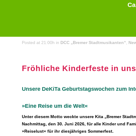
Ca
02 Jul
Familien-Sommerfest »Eine Reise um die Welt«
Posted at 21:00h
in
DCC „Bremer Stadtmusikanten“
,
Ne
Fröhliche Kinderfeste in un
Unsere DeKiTa Geburtstagswochen zum Inte
»Eine Reise um die Welt«
Unter diesem Motto weckte unsere Kita „Bremer Stadt
Nachmittag, den 30. Juni 2026, für alle Kinder und Fam
»Reiselust« für ihr diesjähriges Sommerfest.