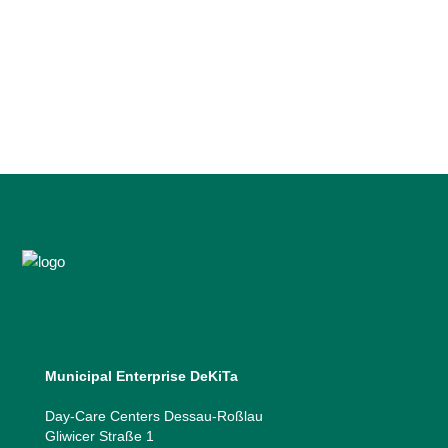
Gemeinschaftsprojekt der DeKiTa
Kindertagesstätten Kita „Nesthäkchen“
und Hort „Waldwichtel“ im Rahmen der
»Woche(n) der Nachhaltigkeit«...
25 September, 2024
Municipal Enterprise DeKiTa
Day-Care Centers Dessau-Roßlau
Gliwicer Straße 1