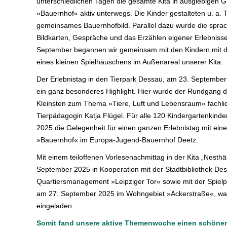
unterschiedlichen Tagen die gesamte Kita in ausgiebigen
»Bauernhof« aktiv unterwegs. Die Kinder gestalteten u. a.
gemeinsames Bauernhofbild. Parallel dazu wurde die sprac
Bildkarten, Gespräche und das Erzählen eigener Erlebnisse
September begannen wir gemeinsam mit den Kindern mit d
eines kleinen Spielhäuschens im Außenareal unserer Kita.
Der Erlebnistag in den Tierpark Dessau, am 23. September 
ein ganz besonderes Highlight. Hier wurde der Rundgang d
Kleinsten zum Thema »Tiere, Luft und Lebensraum« fachlic
Tierpädagogin Katja Flügel. Für alle 120 Kindergartenkind
2025 die Gelegenheit für einen ganzen Erlebnistag mit ein
»Bauernhof« im Europa-Jugend-Bauernhof Deetz.
Mit einem teiloffenen Vorlesenachmittag in der Kita „Nesth
September 2025 in Kooperation mit der Stadtbibliothek D
Quartiersmanagement »Leipziger Tor« sowie mit der Spiel
am 27. September 2025 im Wohngebiet »Ackerstraße«, waren
eingeladen.
Somit fand unsere aktive Themenwoche einen schöne