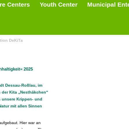
re Centers
Youth Center
Municipal Ent
en“
tion DeKiTa
haltigkeit« 2025
adt Dessau-Roßlau, im
n der Kita „Nesthäkchen“
 unsere Krippen- und
tur mit allen Sinnen
ufgebaut. Hier war an