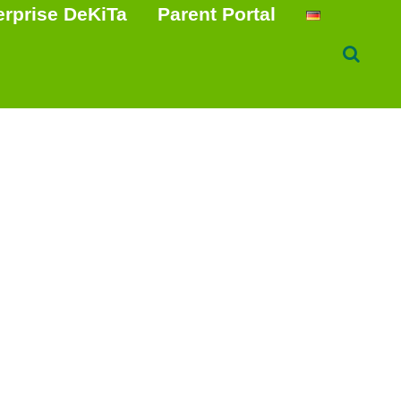
erprise DeKiTa
Parent Portal