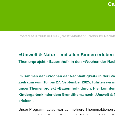
Ca
27 Sep
Themenprojekt »Bauernhof« in der Kita „Nesthäkch
Posted at 07:00h
in
DCC „Nesthäkchen“
,
News
by
Redak
»Umwelt & Natur – mit allen Sinnen erleben
Themenprojekt »Bauernhof« in den »Wochen der Nach
Im Rahmen der »Wochen der Nachhaltigkeit« in der St
Zeitraum vom 18. bis 27. September 2025, führten wir i
unser Themenprojekt »Bauernhof« durch. Hier konnten
Kindergartenkinder dem Grundthema nach „Umwelt & Na
erleben“.
Unser Programmablauf war auf mehrere Themenaktionen a