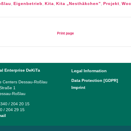
oßlau
,
Eigenbetrieb
,
Kita
,
Kita „Nesthäkchen”
,
Projekt
,
Woc
Print page
al Enterprise DeKiTa
Legal Information
Data Protection [GDPR]
e Centers Dessau-Roßlau
Imprint
 Straße 1
essau-Roßlau
340 / 204 20 15
0 / 204 29 15
ail