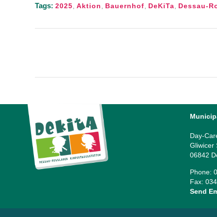
Tags:
2025
,
Aktion
,
Bauernhof
,
DeKiTa
,
Dessau-R
Municip
Day-Car
Gliwicer
06842 D
Phone: 0
Fax: 034
Send Em