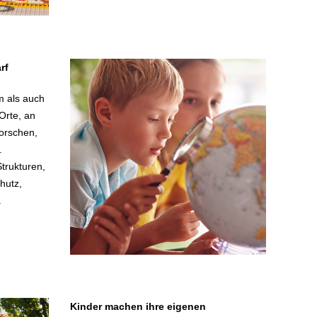
rf
m als auch
Orte, an
orschen,
.
Strukturen,
hutz,
.
Kinder machen ihre eigenen