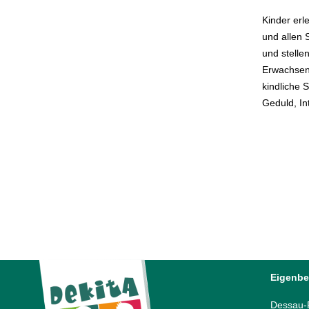
Kinder erl
und allen 
und stelle
Erwachsen
kindliche S
Geduld, In
Eigenbe
Dessau-R